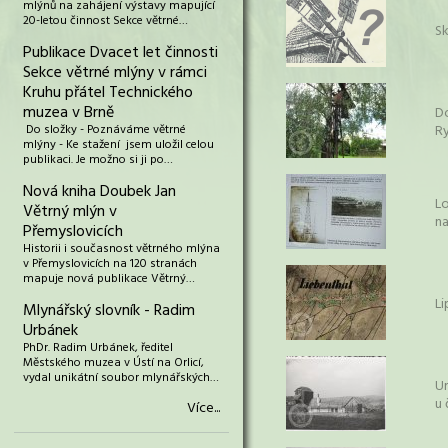
mlýnů na zahájení výstavy mapující
20-letou činnost Sekce větrné…
S
Publikace Dvacet let činnosti
Sekce větrné mlýny v rámci
Kruhu přátel Technického
muzea v Brně
Do
Do složky - Poznáváme větrné
Ry
mlýny - Ke stažení jsem uložil celou
publikaci. Je možno si ji po…
Nová kniha Doubek Jan
L
Větrný mlýn v
na
Přemyslovicích
Historii i současnost větrného mlýna
v Přemyslovicích na 120 stranách
mapuje nová publikace Větrný…
Li
Mlynářský slovník - Radim
Urbánek
PhDr. Radim Urbánek, ředitel
Městského muzea v Ústí na Orlicí,
vydal unikátní soubor mlynářských…
Ur
u 
Více...