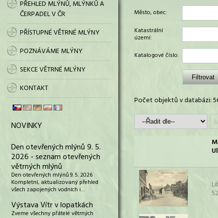
PŘEHLED MLÝNŮ, MLÝNKŮ A
Město, obec:
ČERPADEL V ČR
Katastrální
PŘÍSTUPNÉ VĚTRNÉ MLÝNY
území:
POZNÁVÁME MLÝNY
Katalogové číslo:
SEKCE VĚTRNÉ MLÝNY
KONTAKT
Počet objektů v databázi: 5
NOVINKY
M
Den otevřených mlýnů 9. 5.
Ul
2026 - seznam otevřených
větrných mlýnů
Den otevřených mlýnů 9. 5. 2026
Kompletní, aktualizovaný přehled
Li
všech zapojených vodních i…
52
Výstava Vítr v lopatkách
Zveme všechny přátelé větrných