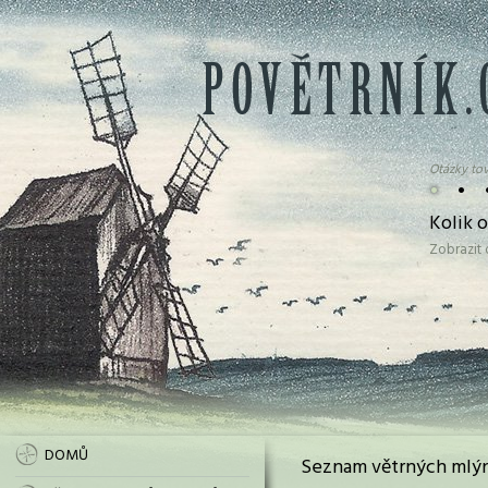
Otázky tov
•
•
Kolik 
Zobrazit
DOMŮ
Seznam větrných mlýn