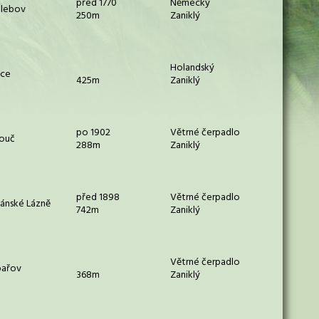
před 1770
Německý
hlebov
250m
Zaniklý
Holandský
ice
425m
Zaniklý
po 1902
Větrné čerpadlo
louč
288m
Zaniklý
před 1898
Větrné čerpadlo
ánské Lázně
742m
Zaniklý
Větrné čerpadlo
bařov
368m
Zaniklý