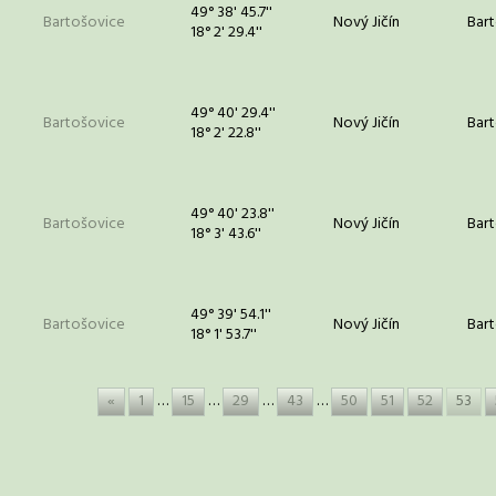
49° 38' 45.7''
Bartošovice
Nový Jičín
Bar
18° 2' 29.4''
49° 40' 29.4''
Bartošovice
Nový Jičín
Bar
18° 2' 22.8''
49° 40' 23.8''
Bartošovice
Nový Jičín
Bar
18° 3' 43.6''
49° 39' 54.1''
Bartošovice
Nový Jičín
Bar
18° 1' 53.7''
«
1
…
15
…
29
…
43
…
50
51
52
53