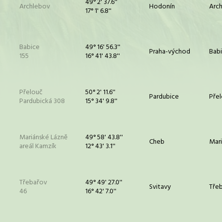
49° 2' 37.6''
Archlebov
Hodonín
Arc
17° 1' 6.8''
Babice
49° 16' 56.3''
Praha-východ
Bab
155
16° 41' 43.8''
Přelouč
50° 2' 11.6''
Pardubice
Pře
Pardubická 308
15° 34' 9.8''
Mariánské Lázně
49° 58' 43.8''
Cheb
Mari
areál Kamzík
12° 43' 3.1''
Třebařov
49° 49' 27.0''
Svitavy
Tře
46
16° 42' 7.0''