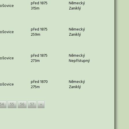
před 1875
Německý
tošovice
315m
Zaniklý
před 1875
Německý
tošovice
259m
Zaniklý
před 1875
Německý
tošovice
273m
Nepřístupný
před 1870
Německý
tošovice
275m
Zaniklý
54
55
56
57
»