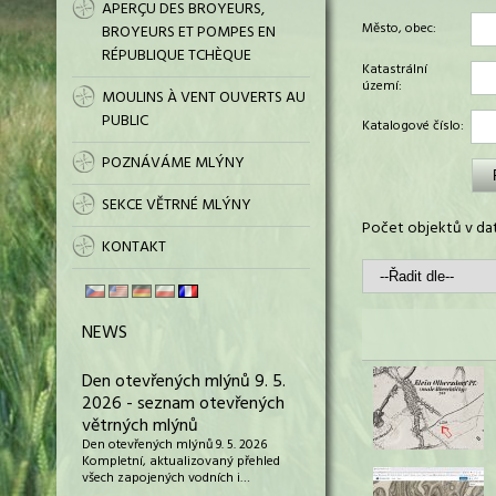
APERÇU DES BROYEURS,
Město, obec:
BROYEURS ET POMPES EN
RÉPUBLIQUE TCHÈQUE
Katastrální
území:
MOULINS À VENT OUVERTS AU
PUBLIC
Katalogové číslo:
POZNÁVÁME MLÝNY
SEKCE VĚTRNÉ MLÝNY
Počet objektů v dat
KONTAKT
NEWS
Den otevřených mlýnů 9. 5.
2026 - seznam otevřených
větrných mlýnů
Den otevřených mlýnů 9. 5. 2026
Kompletní, aktualizovaný přehled
všech zapojených vodních i…