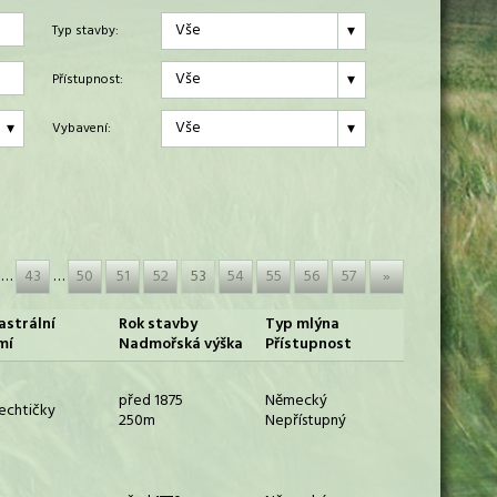
Vše
Typ stavby:
Vše
Přístupnost:
Vše
Vybavení:
…
43
…
50
51
52
53
54
55
56
57
»
astrální
Rok stavby
Typ mlýna
mí
Nadmořská výška
Přístupnost
před 1875
Německý
echtičky
250m
Nepřístupný