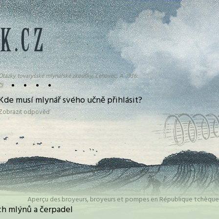
Otázky tovaryšské mlynářské zkoušky, Lehovec, A. 1936:
•
•
•
•
•
Kde musí mlynář svého učně přihlásit?
Zobrazit odpověď
Aperçu des broyeurs, broyeurs et pompes en République tchèque
h mlýnů a čerpadel