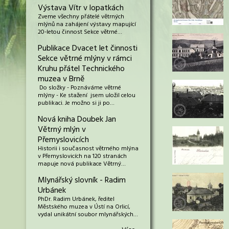
Výstava Vítr v lopatkách
Zveme všechny přátelé větrných
mlýnů na zahájení výstavy mapující
20-letou činnost Sekce větrné…
Publikace Dvacet let činnosti
Sekce větrné mlýny v rámci
Kruhu přátel Technického
muzea v Brně
Do složky - Poznáváme větrné
mlýny - Ke stažení jsem uložil celou
publikaci. Je možno si ji po…
Nová kniha Doubek Jan
Větrný mlýn v
Přemyslovicích
Historii i současnost větrného mlýna
v Přemyslovicích na 120 stranách
mapuje nová publikace Větrný…
Mlynářský slovník - Radim
Urbánek
PhDr. Radim Urbánek, ředitel
Městského muzea v Ústí na Orlicí,
vydal unikátní soubor mlynářských…