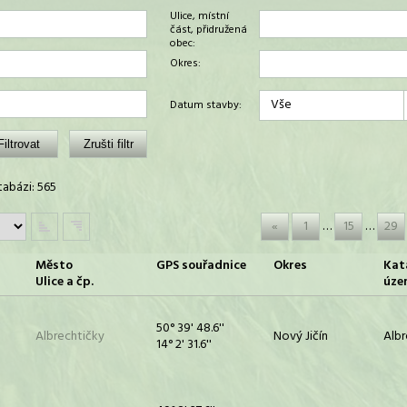
Ulice, místní
část, přidružená
obec:
Okres:
Vše
Datum stavby:
abázi: 565
«
1
…
15
…
29
Město
GPS souřadnice
Okres
Kat
Ulice a čp.
úze
50° 39' 48.6''
Albrechtičky
Nový Jičín
Albr
14° 2' 31.6''