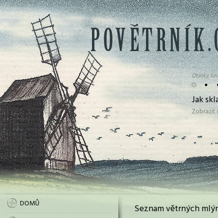
Otázky tov
•
•
Jak sk
Zobrazit
DOMŮ
Seznam větrných mlýn