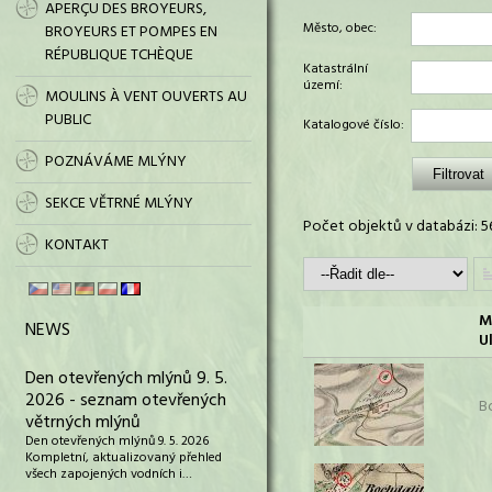
APERÇU DES BROYEURS,
Město, obec:
BROYEURS ET POMPES EN
RÉPUBLIQUE TCHÈQUE
Katastrální
území:
MOULINS À VENT OUVERTS AU
PUBLIC
Katalogové číslo:
POZNÁVÁME MLÝNY
SEKCE VĚTRNÉ MLÝNY
Počet objektů v databázi: 5
KONTAKT
M
NEWS
Ul
Den otevřených mlýnů 9. 5.
2026 - seznam otevřených
B
větrných mlýnů
Den otevřených mlýnů 9. 5. 2026
Kompletní, aktualizovaný přehled
všech zapojených vodních i…