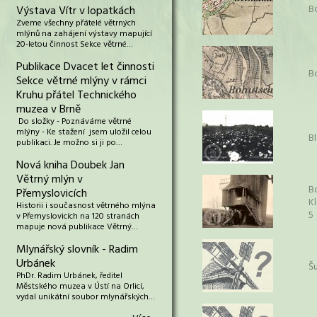
B
Výstava Vítr v lopatkách
Zveme všechny přátelé větrných
mlýnů na zahájení výstavy mapující
20-letou činnost Sekce větrné…
Publikace Dvacet let činnosti
B
Sekce větrné mlýny v rámci
Kruhu přátel Technického
muzea v Brně
Do složky - Poznáváme větrné
mlýny - Ke stažení jsem uložil celou
B
publikaci. Je možno si ji po…
Nová kniha Doubek Jan
Větrný mlýn v
B
Přemyslovicích
K
Historii i současnost větrného mlýna
5
v Přemyslovicích na 120 stranách
mapuje nová publikace Větrný…
Mlynářský slovník - Radim
Urbánek
Š
PhDr. Radim Urbánek, ředitel
Městského muzea v Ústí na Orlicí,
vydal unikátní soubor mlynářských…