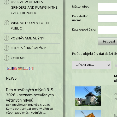
OVERVIEW OF MILLS,
Město, obec:
GRINDERS AND PUMPS IN THE
CZECH REPUBLIC
Katastrální
území:
WINDMILLS OPEN TO THE
PUBLIC
Katalogové číslo:
POZNÁVÁME MLÝNY
SEKCE VĚTRNÉ MLÝNY
Počet objektů v databázi: 5
KONTAKT
M
NEWS
Ul
Den otevřených mlýnů 9. 5.
Zl
2026 - seznam otevřených
P
větrných mlýnů
Den otevřených mlýnů 9. 5. 2026
Kompletní, aktualizovaný přehled
všech zapojených vodních i…
B