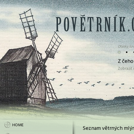
Otázky tov
•
•
Z čeho
Zobrazit
HOME
Seznam větrných mlýn