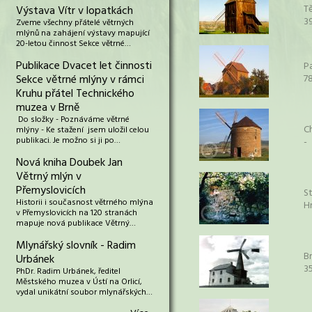
T
Výstava Vítr v lopatkách
3
Zveme všechny přátelé větrných
mlýnů na zahájení výstavy mapující
20-letou činnost Sekce větrné…
Publikace Dvacet let činnosti
P
Sekce větrné mlýny v rámci
7
Kruhu přátel Technického
muzea v Brně
Do složky - Poznáváme větrné
C
mlýny - Ke stažení jsem uložil celou
publikaci. Je možno si ji po…
-
Nová kniha Doubek Jan
Větrný mlýn v
Přemyslovicích
St
Historii i současnost větrného mlýna
H
v Přemyslovicích na 120 stranách
mapuje nová publikace Větrný…
Mlynářský slovník - Radim
B
Urbánek
3
PhDr. Radim Urbánek, ředitel
Městského muzea v Ústí na Orlicí,
vydal unikátní soubor mlynářských…