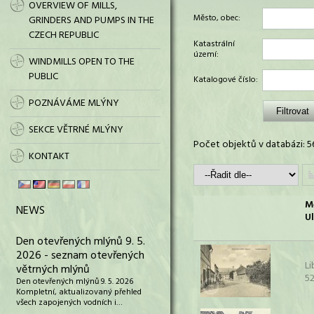
OVERVIEW OF MILLS,
Město, obec:
GRINDERS AND PUMPS IN THE
CZECH REPUBLIC
Katastrální
území:
WINDMILLS OPEN TO THE
PUBLIC
Katalogové číslo:
POZNÁVÁME MLÝNY
SEKCE VĚTRNÉ MLÝNY
Počet objektů v databázi: 5
KONTAKT
M
NEWS
Ul
Den otevřených mlýnů 9. 5.
2026 - seznam otevřených
Li
větrných mlýnů
52
Den otevřených mlýnů 9. 5. 2026
Kompletní, aktualizovaný přehled
všech zapojených vodních i…