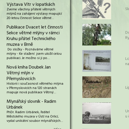
Výstava Vítr v lopatkách
S
Zveme všechny přátelé větrných
mlýnů na zahájení výstavy mapující
20-letou činnost Sekce větrné…
Publikace Dvacet let činnosti
Sekce větrné mlýny v rámci
Do
Ry
Kruhu přátel Technického
muzea v Brně
Do složky - Poznáváme větrné
mlýny - Ke stažení jsem uložil celou
publikaci. Je možno si ji po…
L
na
Nová kniha Doubek Jan
Větrný mlýn v
Přemyslovicích
Historii i současnost větrného mlýna
Li
v Přemyslovicích na 120 stranách
mapuje nová publikace Větrný…
Mlynářský slovník - Radim
Urbánek
Ur
PhDr. Radim Urbánek, ředitel
u 
Městského muzea v Ústí na Orlicí,
vydal unikátní soubor mlynářských…