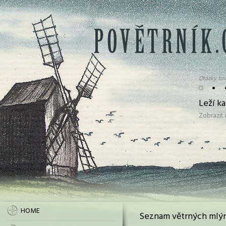
Otázky tov
•
•
Leží k
Zobrazit
HOME
Seznam větrných mlýn